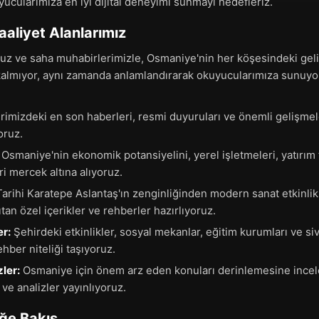
yucularımıza en iyi dijital deneyimi sunmayı hedefleriz.
aaliyet Alanlarımız
z ve saha muhabirlerimizle, Osmaniye'nin her köşesindeki geliş
kalmıyor, aynı zamanda anlamlandırarak okuyucularımıza sunuyor
imizdeki en son haberleri, resmi duyuruları ve önemli gelişmele
oruz.
Osmaniye'nin ekonomik potansiyelini, yerel işletmeleri, yatırım fı
i mercek altına alıyoruz.
arihi Karatepe Aslantaş'ın zenginliğinden modern sanat etkinlik
an özel içerikler ve rehberler hazırlıyoruz.
r:
Şehirdeki etkinlikler, sosyal mekanlar, eğitim kurumları ve sivi
hber niteliği taşıyoruz.
ler:
Osmaniye için önem arz eden konuları derinlemesine ince
ve analizler yayınlıyoruz.
eğe Bakış