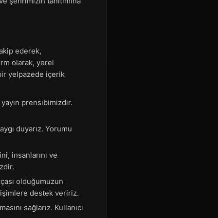
 ve şehrimizin tanıtımına
akip ederek,
rm olarak, yerel
ir yelpazede içerik
:
 yayın prensibimizdir.
 saygı duyarız. Yorumu
i, insanlarını ve
zdir.
arçası olduğumuzun
işimlere destek veririz.
masını sağlarız. Kullanıcı