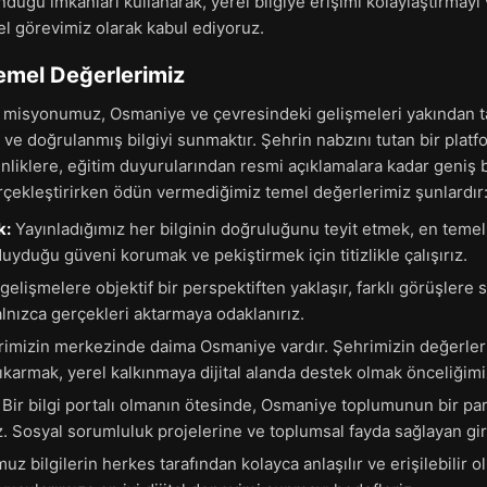
unduğu imkanları kullanarak, yerel bilgiye erişimi kolaylaştırmayı
el görevimiz olarak kabul ediyoruz.
mel Değerlerimiz
misyonumuz, Osmaniye ve çevresindeki gelişmeleri yakından t
e doğrulanmış bilgiyi sunmaktır. Şehrin nabzını tutan bir platfo
nliklere, eğitim duyurularından resmi açıklamalara kadar geniş b
çekleştirirken ödün vermediğimiz temel değerlerimiz şunlardır
k:
Yayınladığımız her bilginin doğruluğunu teyit etmek, en temel
yduğu güveni korumak ve pekiştirmek için titizlikle çalışırız.
gelişmelere objektif bir perspektiften yaklaşır, farklı görüşlere
lnızca gerçekleri aktarmaya odaklanırız.
rimizin merkezinde daima Osmaniye vardır. Şehrimizin değerlerin
ıkarmak, yerel kalkınmaya dijital alanda destek olmak önceliğimi
Bir bilgi portalı olmanın ötesinde, Osmaniye toplumunun bir p
z. Sosyal sorumluluk projelerine ve toplumsal fayda sağlayan gir
 bilgilerin herkes tarafından kolayca anlaşılır ve erişilebilir ol