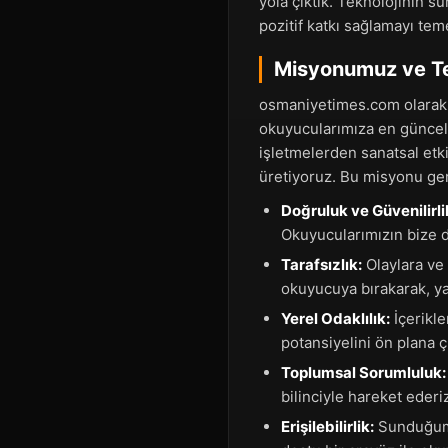
yola çıktık. Teknolojinin s
pozitif katkı sağlamayı tem
Misyonumuz ve Te
osmaniyetimes.com olarak 
okuyucularımıza en güncel v
işletmelerden sanatsal etki
üretiyoruz. Bu misyonu ger
Doğruluk ve Güvenilirli
Okuyucularımızın bize du
Tarafsızlık:
Olaylara ve 
okuyucuya bırakarak, ya
Yerel Odaklılık:
İçerikle
potansiyelini ön plana ç
Toplumsal Sorumluluk:
bilinciyle hareket ederi
Erişilebilirlik:
Sunduğumuz