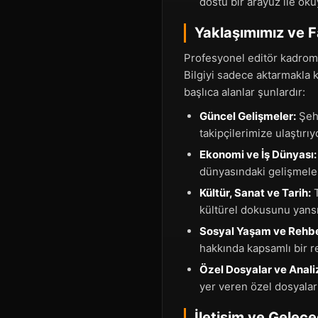
dostu bir arayüz ile oku
Yaklaşımımız ve F
Profesyonel editör kadromu
Bilgiyi sadece aktarmakla 
başlıca alanlar şunlardır:
Güncel Gelişmeler:
Şehr
takipçilerimize ulaştırıy
Ekonomi ve İş Dünyası:
dünyasındaki gelişmeler
Kültür, Sanat ve Tarih:
T
kültürel dokusunu yansıt
Sosyal Yaşam ve Rehbe
hakkında kapsamlı bir re
Özel Dosyalar ve Analiz
yer veren özel dosyalar 
İletişim ve Gelec