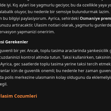
 iyi. Kış aylari ise yagmurlu geciyor, bu da ozellikle yaya yo
labalik oluyor, bu nedenle bir semsiye bulundurmak lazim
bu bilgiyi paylasiyorum. Ayrica, sehirdeki
Osmaniye prem
nuzu artiracaktir. Ulasim notlari olarak, yagmurlu gunlerd
zervasyon yapmanizi oneririm.
esi Gerekenler
enli bir yer. Ancak, toplu tasima araclarinda yankesicilik gi
 cuzdaninizi kontrol altinda tutun. Taksi kullanirken, taksini
Ayrica, gec saatlerde toplu tasima yerine taksi tercih etmek 
anlar icin de guvenlik onemli; bu nedenle her zaman guvenil
rda polis merkezine ulasmanin kolay oldugunu da eklemeliyi
gil.
Ulasim Cozumleri