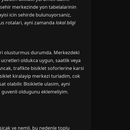
k, sehir merkezinde yon tabelalarinin
yisi icin sehirde bulunuyorsaniz,
us rotalari, ayni zamanda
lokal bilgi
llari olusturmus durumda. Merkezdeki
a ucretleri oldukca uygun, saatlik veya
cak, trafikte bisiklet soforlerine karsi
siklet kiralayip merkezi turladim, cok
at olabilir. Bisikletle ulasim, ayni
in guvenli oldugunu eklemeliyim.
cak ve nemli, bu nedenle toplu