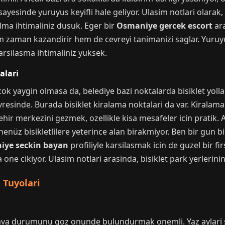
 sayesinde yuruyus keyifli hale geliyor. Ulasim notlari olara
lma ihtimaliniz dusuk. Eger bir
Osmaniye gercek escort
ara
 zaman kazandirir hem de cevreyi tanimanizi saglar. Yuruy
arsilasma ihtimaliniz yuksek.
alari
cok yaygin olmasa da, belediye bazi noktalarda bisiklet yo
cevresinde. Burada bisiklet kiralama noktalari da var. Kiralam
hir merkezini gezmek, ozellikle kisa mesafeler icin pratik. An
enüz bisikletlilere yeterince alan birakmiyor. Ben bir gun bi
iye seckin bayan
profiliyle karsilasmak icin de guzel bir firs
one cikiyor. Ulasim notlari arasinda, bisiklet park yerlerin
 Tuyolari
va durumunu goz onunde bulundurmak onemli. Yaz aylari si