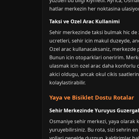
yuzden bu bilgi kiymetli. Ayrica, Osma
hatlar merkezin her noktasina ulasiyor
Taksi ve Ozel Arac Kullanimi
Sehir merkezinde taksi bulmak hic de 
ucretleri, sehir icin makul duzeyde, a
Ozel arac kullanacaksaniz, merkezde par
Bunun icin otoparklari oneririm. Merke
ulasmak icin ozel arac daha konforlu ol
akici oldugu, ancak okul cikis saatler
kolaylastirabilir.
Yaya ve Bisiklet Dostu Rotalar
Sehir Merkezinde Yuruyus Guzergah
Osmaniye sehir merkezi, yaya olarak 
yuruyebilirsiniz. Bu rota, sizi sehrin e
yollari genelde duzgun, kaldirimlar ba