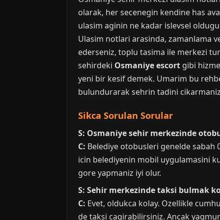
olarak, her secenegin kendine has avant
ulasim aginin ne kadar islevsel oldugu
Ulasim notlari arasinda, zamanlama ve g
ederseniz, toplu tasima ile merkezi tur
sehirdeki
Osmaniye escort
gibi hizme
yeni bir kesif demek. Umarim bu rehber
bulundurarak sehrin tadini cikarmaniz
Sikca Sorulan Sorular
S: Osmaniye sehir merkezinde otobus
C:
Belediye otobusleri genelde sabah 06
icin belediyenin mobil uygulamasini kul
gore yapmaniz iyi olur.
S: Sehir merkezinde taksi bulmak k
C:
Evet, oldukca kolay. Ozellikle cumh
de taksi cagirabilirsiniz. Ancak yagmu