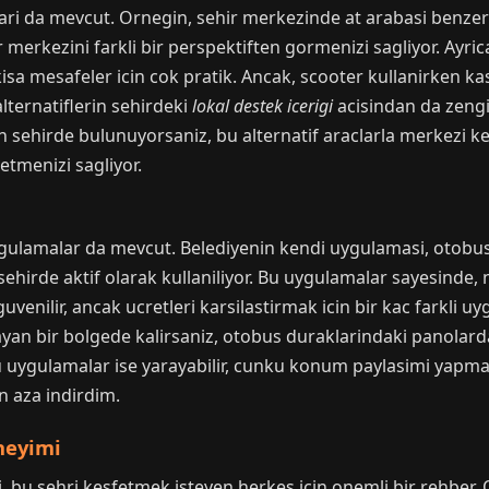
ri da mevcut. Ornegin, sehir merkezinde at arabasi benzeri t
r merkezini farkli bir perspektiften gormenizi sagliyor. Ayric
 kisa mesafeler icin cok pratik. Ancak, scooter kullanirken 
alternatiflerin sehirdeki
lokal destek icerigi
acisindan da zengin
in sehirde bulunuyorsaniz, bu alternatif araclarla merkezi kesf
etmenizi sagliyor.
gulamalar da mevcut. Belediyenin kendi uygulamasi, otobus s
ehirde aktif olarak kullaniliyor. Bu uygulamalar sayesinde, 
uvenilir, ancak ucretleri karsilastirmak icin bir kac farkli
ayan bir bolgede kalirsaniz, otobus duraklarindaki panolardan
u uygulamalar ise yarayabilir, cunku konum paylasimi yapma
n aza indirdim.
neyimi
 bu sehri kesfetmek isteyen herkes icin onemli bir rehber.