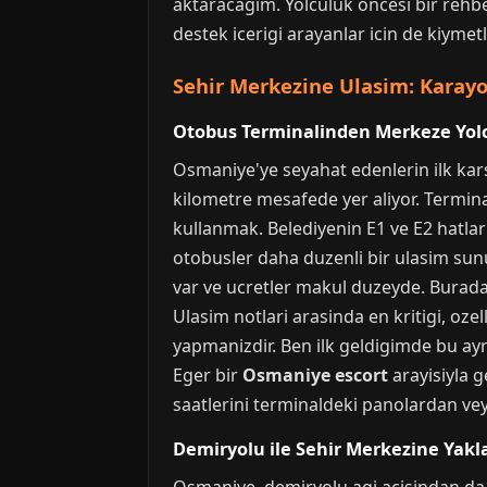
aktaracagim. Yolculuk oncesi bir rehber
destek icerigi arayanlar icin de kiymetl
Sehir Merkezine Ulasim: Karayo
Otobus Terminalinden Merkeze Yol
Osmaniye'ye seyahat edenlerin ilk kars
kilometre mesafede yer aliyor. Termina
kullanmak. Belediyenin E1 ve E2 hatla
otobusler daha duzenli bir ulasim sun
var ve ucretler makul duzeyde. Burada
Ulasim notlari arasinda en kritigi, oz
yapmanizdir. Ben ilk geldigimde bu ay
Eger bir
Osmaniye escort
arayisiyla g
saatlerini terminaldeki panolardan ve
Demiryolu ile Sehir Merkezine Yak