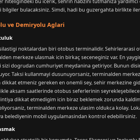
 niteligindeki bu icerik, sehrin nabzini tutmaniza yardimci o
i bilgiler bulacaksiniz. Simdi, hadi bu guzergahta birlikte ile
lu ve Demiryolu Aglari
culuk
ilastigi noktalardan biri otobus terminalidir. Sehirlerarasi 
lden merkeze ulasmak icin birkaç seceneginiz var. En yaygin
ri sizi dogrudan cumhuriyet meydanina getiriyor. Bunun di
uyor. Taksi kullanmayi dusunuyorsaniz, terminalden merkez
 dikkat etmeniz gereken en onemli sey, sehir merkezine gide
ellikle aksam saatlerinde otobus seferlerinin seyrekleşebilec
rintiya dikkat etmedigim icin biraz beklemek zorunda kaldim
eliyorsaniz, terminalden merkeze ulasim oldukca kolay. Loka
ya belediyenin mobil uygulamasindan kontrol edebilirsiniz.
lasmak