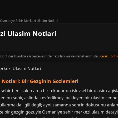
Osmaniye Sehir Merkezi Ulasim Notlari
i Ulasim Notlari
cort icerik politikasi cercevesinde hazirlanmis ve denetlenmistir.
Icerik Politi
Notlari: Bir Gezginin Gozlemleri
sehir beni sakin ama bir o kadar da islevsel bir ulasim agiy
en bu sehir, aslinda kesfedilmeyi bekleyen bir ulasim cenne
 kullanmakla ilgili degil; ayni zamanda sehrin dokusunu anl
ize bir gezgin gozuyle Osmaniye sehir merkezi ulasim detaylar