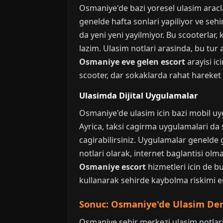
Osmaniye'de bazi yoresel ulasim aracla
genelde hafta sonlari yapiliyor ve sehi
da yeni yeni yayilmiyor. Bu scooterlar,
lazim. Ulasim notlari arasinda, bu tur 
Osmaniye eve gelen escort
arayisi ic
scooter, dar sokaklarda rahat hareket 
Ulasimda Dijital Uygulamalar
Osmaniye'de ulasim icin bazi mobil uy
Ayrica, taksi cagirma uygulamalari da s
cagirabilirsiniz. Uygulamalar genelde g
notlari olarak, internet baglantisi olm
Osmaniye escort
hizmetleri icin de b
kullanarak sehirde kaybolma riskimi e
Sonuc: Osmaniye'de Ulasim De
Osmaniye sehir merkezi ulasim notlari,