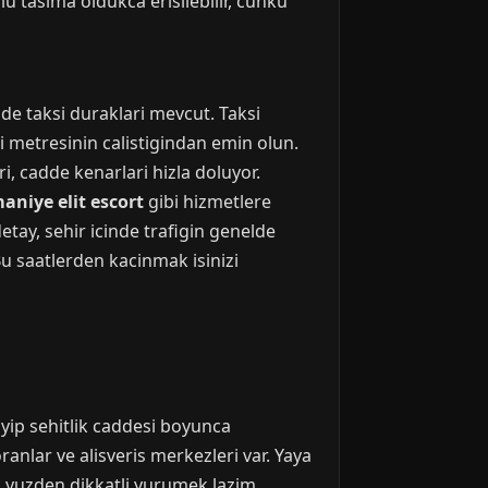
lu tasima oldukca erisilebilir, cunku
de taksi duraklari mevcut. Taksi
i metresinin calistigindan emin olun.
i, cadde kenarlari hizla doluyor.
aniye elit escort
gibi hizmetlere
etay, sehir icinde trafigin genelde
Bu saatlerden kacinmak isinizi
ip sehitlik caddesi boyunca
oranlar ve alisveris merkezleri var. Yaya
 o yuzden dikkatli yurumek lazim.