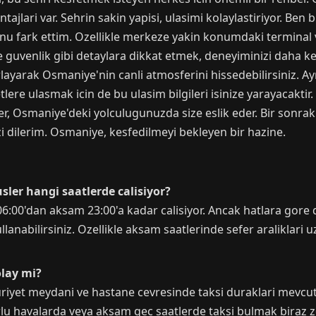
ajlari var. Sehrin sakin yapisi, ulasimi kolaylastiriyor. Be
nu fark ettim. Ozellikle merkeze yakin konumdaki terminal ve 
uvenlik gibi detaylara dikkat etmek, deneyiminizi daha keyif
layarak Osmaniye'nin canli atmosferini hissedebilirsiniz. Ayri
tlere ulasmak icin de bu ulasim bilgileri isinize yarayacakti
, Osmaniye'deki yolculugunuzda size eslik eder. Bir sonraki
i dilerim. Osmaniye, kesfedilmeyi bekleyen bir hazine.
ler hangi saatlerde calisiyor?
:00'dan aksam 23:00'a kadar calisiyor. Ancak hatlara gore de
lanabilirsiniz. Ozellikle aksam saatlerinde sefer araliklari u
olay mi?
uriyet meydani ve hastane cevresinde taksi duraklari mevcu
rlu havalarda veya aksam gec saatlerde taksi bulmak biraz z