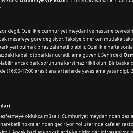
niye'deki
Osmaniye VIP escort
hizmeti arayanlar icin de top
.
zor degil. Ozellikle cumhuriyet meydani ve hastane cevresin
ncak mesafeye gore degisiyor. Taksiye binerken mutlaka taks
k yeri bulmak biraz zahmetli olabilir. Ozellikle hafta sonlar
zdeki kapali otoparklar ucretli, ama guvenli. Sehirdeki
Osm
abilir, ancak park sorununa karsi hazirlikli olun. Bir baska d
inde (16:00-17:00 arasi) ana arterlerde yavaslama yasandigi. 
lari
kesfetmeye oldukca müsait. Cumhuriyet meydanindan baslay
n hareketli noktalarindan geciriyor. Yol uzerinde kafeler, rest
kimli. Ancak bazi ara sokaklarda kaldirim darligi yasaniyor,