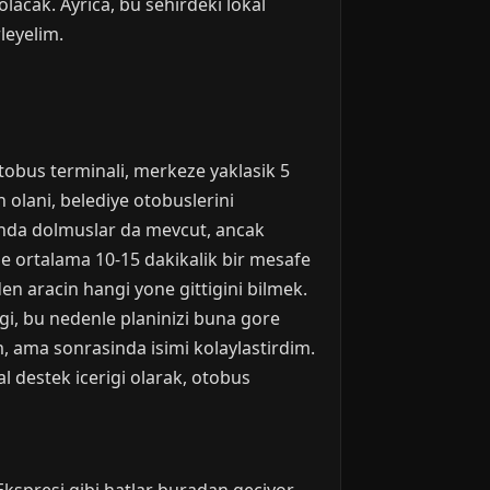
lacak. Ayrica, bu sehirdeki lokal
rleyelim.
otobus terminali, merkeze yaklasik 5
 olani, belediye otobuslerini
sinda dolmuslar da mevcut, ancak
e ortalama 10-15 dakikalik bir mesafe
n aracin hangi yone gittigini bilmek.
egi, bu nedenle planinizi buna gore
, ama sonrasinda isimi kolaylastirdim.
l destek icerigi olarak, otobus