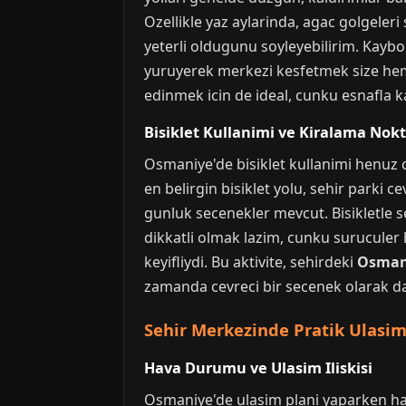
Ozellikle yaz aylarinda, agac golgeleri
yeterli oldugunu soyleyebilirim. Kaybo
yuruyerek merkezi kesfetmek size hem
edinmek icin de ideal, cunku esnafla k
Bisiklet Kullanimi ve Kiralama Nokt
Osmaniye'de bisiklet kullanimi henuz 
en belirgin bisiklet yolu, sehir parki 
gunluk secenekler mevcut. Bisikletle se
dikkatli olmak lazim, cunku suruculer h
keyifliydi. Bu aktivite, sehirdeki
Osman
zamanda cevreci bir secenek olarak da 
Sehir Merkezinde Pratik Ulasim
Hava Durumu ve Ulasim Iliskisi
Osmaniye'de ulasim plani yaparken ha