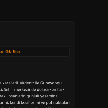
kasi
·
Ihlal Bildir
la karsiladi. Akdeniz ile Guneydogu
ti. Sehir merkezinde dolasirken fark
amak, insanlarin gunluk yasamina
ini, kendi kesiflerimi ve puf noktalari