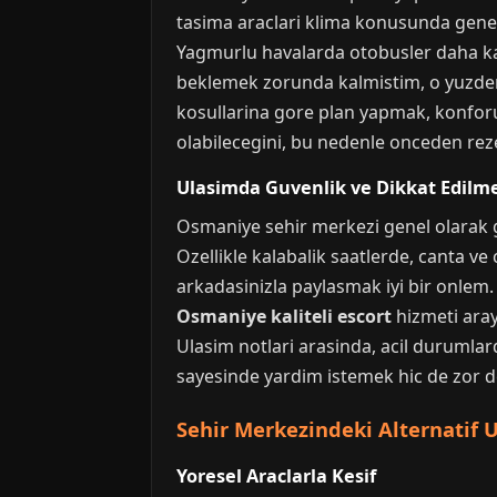
tasima araclari klima konusunda genelde
Yagmurlu havalarda otobusler daha ka
beklemek zorunda kalmistim, o yuzden 
kosullarina gore plan yapmak, konforu
olabilecegini, bu nedenle onceden re
Ulasimda Guvenlik ve Dikkat Edilm
Osmaniye sehir merkezi genel olarak guv
Ozellikle kalabalik saatlerde, canta ve
arkadasinizla paylasmak iyi bir onlem. 
Osmaniye kaliteli escort
hizmeti aray
Ulasim notlari arasinda, acil durumla
sayesinde yardim istemek hic de zor de
Sehir Merkezindeki Alternatif 
Yoresel Araclarla Kesif