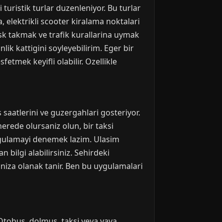
uristik turlar duzenleniyor. Bu turlar
a, elektrikli scooter kiralama noktalari
kask takmak ve trafik kurallarina uymak
lik kattigini soyleyebilirim. Eger bir
etmek keyifli olabilir. Ozellikle
aatlerini ve guzergahlari gosteriyor.
nerede olursaniz olun, bir taksi
 uygulamayi denemek lazim. Ulasim
 bilgi alabilirsiniz. Sehirdeki
niza olanak tanir. Ben bu uygulamalari
 Otobus, dolmus, taksi veya yaya