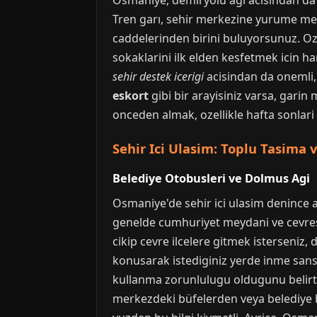
Osmaniye, demiryolu agi acisindan da 
Tren garı, sehir merkezine yurume mes
caddelerinden birini buluyorsunuz. Oz
sokaklarini ilk elden kesfetmek icin ha
sehir destek icerigi
acisindan da onemli, 
eskort
gibi bir arayisiniz varsa, garin
onceden almak, ozellikle hafta sonlari f
Sehir Ici Ulasim: Toplu Tasima v
Belediye Otobusleri ve Dolmus Agi
Osmaniye'de sehir ici ulasim denince a
genelde cumhuriyet meydani ve cevresin
cikip cevre ilcelere gitmek isterseniz
konusarak istediginiz yerde inme sansi
kullanma zorunlulugu oldugunu belirtm
merkezdeki büfelerden veya belediye b