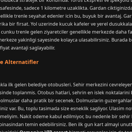
oldukca stratejik bir konumda. Toros Ekspresi ve Ipekyolu E
afesinde, sadece 1 kilometre uzaklikta. Gardan ciktiginizd
ellikle trenle seyahat edenler icin bu, buyuk bir avantaj.
rika bir firsat. Yol uzerinde kucuk kafeler ve yerel dusukkala
cunku trenle gelen ziyaretciler genellikle merkezde daha f
 merkeze yakinligi sayesinde kolayca ulasabilirsiniz. Burada b
iyat avantaji saglayabilir.
e Alternatifler
kla ilk gelen belediye otobusleri. Sehir merkezini cevreleyen
de toplanmis. Otobus hatlari, sehrin en islek noktalarini b
, dolmuslar daha pratik bir secenek. Dolmuslarin guzergahlar
niz var. Bu, toplu tasimada size esneklik sagliyor. Ulasim no
eliyim. Nakit odeme kabul edilmiyor, bu nedenle bir sehir k
inasindan temin edebilirsiniz. Ben ilk gun kart almayi un