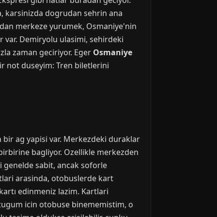
kspresi gibi hatlar buradan geciyor.
a, karsinizda dogrudan sehrin ana
 Gardan merkeze yurumek, Osmaniye'nin
r var. Demiryolu ulasimi, sehirdeki
azla zaman geciriyor. Eger
Osmaniye
ir not duseyim: Tren biletlerini
 bir ag yapisi var. Merkezdeki duraklar
irbirine bagliyor. Ozellikle merkezden
i genelde sabit, ancak soforle
tlari arasinda, otobuslerde kart
artı edinmeniz lazim. Kartlari
uttugum icin otobuse binememistim, o