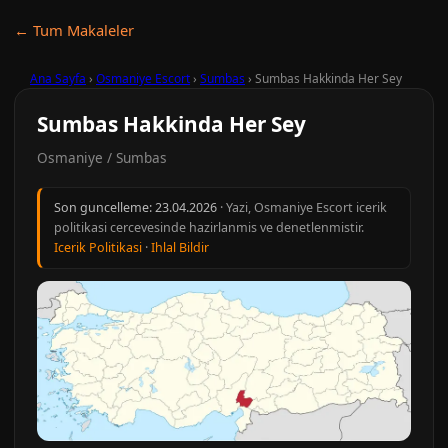
← Tum Makaleler
Ana Sayfa
›
Osmaniye Escort
›
Sumbas
›
Sumbas Hakkinda Her Sey
Sumbas Hakkinda Her Sey
Osmaniye / Sumbas
Son guncelleme:
23.04.2026
· Yazi, Osmaniye Escort icerik
politikasi cercevesinde hazirlanmis ve denetlenmistir.
Icerik Politikasi
·
Ihlal Bildir