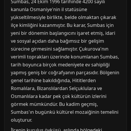
Sumbas, 24 Ekim 1996 tarihinde 4200 sayılı
kanunla Osmaniye'nin il statüsüne
yükseltilmesiyle birlikte, belde olmaktan çıkarak
ilçe kimliğini kazanmıştır. Bu karar, Sumbas için
yeni bir dönemin başlangıcını işaret etmiş, idari
ve sosyal açıdan daha bağımsız bir gelişim
sürecine girmesini sağlamıştır. Çukurova'nın
verimli toprakları üzerinde konumlanan Sumbas,
tarih boyunca birçok medeniyete ev sahipliği
yapmış geniş bir coğrafyanın parçasıdır. Bölgenin
genel tarihine bakıldığında, Hititlerden
Romalılara, Bizanslılardan Selçuklulara ve
Osmanlılara kadar pek çok kültürün izlerini
görmek mümkündür. Bu kadim geçmiş,
Sumbas'ın bugünkü kültürel mozaiğinin temelini
oluşturur.
İlçenin kuruluş öyküsü, aslında bölgedeki