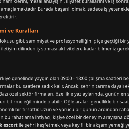
amiklerini, mesai anlayışını, kıyafet kurallarını ve iş sonras
ı amaçlamaktadır. Burada başarılı olmak, sadece iş yetenekle
ektirir.
mi ve Kuralları
okusu gibi, samimiyet ve profesyonelliğin iç içe geçtiği bir 
 iletişim dilinden iş sonrası aktivitelere kadar bilmeniz ge
kiye genelinde yaygın olan 09:00 - 18:00 çalışma saatleri b
malar bu saatlere sadık kalır. Ancak, şehrin tarıma dayalı e
Bazı özel sektör firmaları, özellikle yaz aylarında, günün en
bitirme eğiliminde olabilir. Öğle araları genellikle bir saat
nemli bir fırsattır. Uzun ve yorucu bir günün ardından raha
an bu rahatlama ihtiyacı, kişiye özel bir deneyim arayışına dö
k escort
ile şehri keşfetmek veya keyifli bir akşam yemeği y