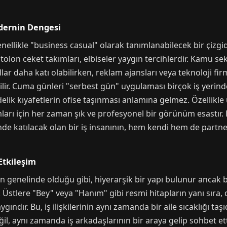
odernin Dengesi
enellikle "business casual" olarak tanımlanabilecek bir çizgi
tolon ceket takımları, elbiseler yaygın tercihlerdir. Kamu s
ar daha katı olabilirken, reklam ajansları veya teknoloji fir
lir. Cuma günleri "serbest gün" uygulaması birçok iş yerinde
delik kıyafetlerin ofise taşınması anlamına gelmez. Özellikle
ları için her zaman şık ve profesyonel bir görünüm esastır.
nde katılacak olan bir iş insanının, hem kendi hem de partn
 Etkileşim
in genelinde olduğu gibi, hiyerarşik bir yapı bulunur ancak
r. Üstlere "Bey" veya "Hanım" gibi resmi hitapların yanı sır
ygındır. Bu, iş ilişkilerinin aynı zamanda bir aile sıcaklığı ta
l, aynı zamanda iş arkadaşlarının bir araya gelip sohbet ettiğ