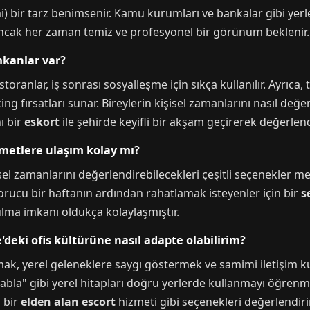
mi) bir tarz benimsenir. Kamu kurumları ve bankalar gibi ye
Ancak her zaman temiz ve profesyonel bir görünüm beklenir.
mkanlar var?
ranlar, iş sonrası sosyalleşme için sıkça kullanılır. Ayrıca, 
ing fırsatları sunar. Bireylerin kişisel zamanlarını nasıl de
ı bir
eskort
ile şehirde keyifli bir akşam geçirerek değerlendi
zmetlere ulaşım kolay mı?
isel zamanlarını değerlendirebilecekleri çeşitli seçenekler m
orucu bir haftanın ardından rahatlamak isteyenler için bir
s
ulma imkanı oldukça kolaylaşmıştır.
'deki ofis kültürüne nasıl adapte olabilirim?
k, yerel geleneklere saygı göstermek ve samimi iletişim kur
abla" gibi yerel hitapları doğru yerlerde kullanmayı öğrenmek
n bir
elden alan escort
hizmeti gibi seçenekleri değerlendiri