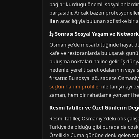
bağlar kurduğu önemli sosyal anlardır.
parçasıdır. Ancak bazen profesyoneller 
ilan
aracılığıyla bulunan sofistike bir
İş Sonrası Sosyal Yaşam ve Network
Osmaniye'de mesai bittiğinde hayat dur
kafe ve restoranlarda buluşarak günün
buluşma noktaları haline gelir. İş düny
nedenle, yerel ticaret odalarının veya 
fırsattır. Bu sosyal ağ, sadece Osmaniye
seçkin hanım profilleri
ile tanışmayı te
zaman, hem bir rahatlama yöntemi hem d
Resmi Tatiller ve Özel Günlerin Değ
Resmi tatiller, Osmaniye'deki ofis çalı
Türkiye'de olduğu gibi burada da coşkuyl
Özellikle Cuma gününe denk gelen tatille