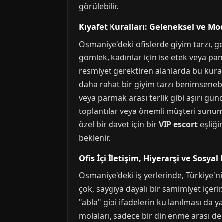
görülebilir.
Kıyafet Kuralları: Geleneksel ve M
Osmaniye'deki ofislerde giyim tarzı, g
gömlek, kadınlar için ise etek veya pan
resmiyet gerektiren alanlarda bu kurall
daha rahat bir giyim tarzı benimsenebi
veya parmak arası terlik gibi aşırı gün
toplantılar veya önemli müşteri sunum
özel bir davet için bir
VIP escort
eşliği
beklenir.
Ofis İçi İletişim, Hiyerarşi ve Sosyal
Osmaniye'deki iş yerlerinde, Türkiye'n
çok, saygıya dayalı bir samimiyet içeri
"abla" gibi ifadelerin kullanılması da ya
molaları, sadece bir dinlenme arası deği