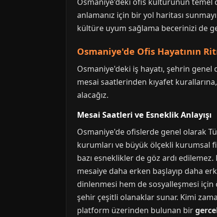
Osmaniye'deki ofis kültürünün temel din
anlamanız için bir yol haritası sunmay
kültüre uyum sağlama becerinizi de ger
Osmaniye'de Ofis Hayatının Rit
Osmaniye'deki iş hayatı, şehrin genel d
mesai saatlerinden kıyafet kurallarına,
alacağız.
Mesai Saatleri ve Esneklik Anlayışı
Osmaniye'de ofislerde genel olarak Tür
kurumları ve büyük ölçekli kurumsal fir
bazı esneklikler de göz ardı edilemez. 
mesaiye daha erken başlayıp daha erken 
dinlenmesi hem de sosyalleşmesi için ö
şehir çeşitli olanaklar sunar. Kimi zam
platform üzerinden bulunan bir
gerce