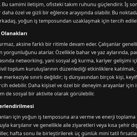
 Bu samimi iletişim, ofisteki takım ruhunu güçlendirir. İş s
daha özel ve gizli bir eğlence arayışında olabilir. Bu noktad
 arkadaş, yoğun iş temposundan uzaklaşmak için tercih edilebi
 Olanakları
maz, aksine farklı bir ritimle devam eder. Çalışanlar genelli
 yorgunluğunu atarlar. Özellikle bahar ve yaz aylarında, pa
asında networking, yani sosyal ağ kurma, kariyer gelişimi içi
sivil toplum kuruluşlarının düzenlediği etkinliklere katılmak, 
 merkeziyle sınırlı değildir; iş dünyasından birçok kişi, keyif
rcih edebilir. Daha kişisel ve özel bir deneyim arayanlar için 
e sosyal bir aktivite olarak görülebilir.
erlendirilmesi
şanları için yoğun iş temposuna ara verme ve enerji toplama fı
a karşılanır ve genellikle aile ziyaretleri veya kısa şehir dış
r, hafta sonu ile birleştirilerek üç günlük mini tatil fırsatl