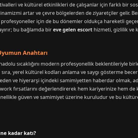
ivalleri ve kültürel etkinlikleri de çalışanlar için farklı bir 
inamizmi artar ve çevre bölgelerden de ziyaretçiler gelir. B
profesyoneller için de bu dönemler oldukça hareketli geçer.
yırır; bu bağlamda bir
eve gelen escort
hizmeti, gizlilik ve
 Uyumun Anahtarı
dolu sıcaklığını modern profesyonellik beklentileriyle birle
ı sıra, yerel kültürel kodları anlama ve saygı gösterme beceri
eden ve hiyerarşi içindeki samimiyetten haberdar olmak, ada
work fırsatlarını değerlendirerek hem kariyerinize hem de ki
 genellikle güven ve samimiyet üzerine kuruludur ve bu kült
 ne kadar katı?