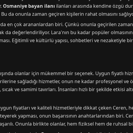
r.
Osmaniye bayan ilanı
ilanları arasında kendine özgü dur
. Bu da onunla zaman geçiren kişilerin rahat olmasını sağlıyo
da en çok arananlardan biri. Çünkü onunla geçirilen zaman, sa
k da değerlendiriliyor. Lara'nın bu kadar popüler olmasını
ı. Eğitimli ve kültürlü yapısı, sohbetleri ve nezaketiyle bi
ışında olanlar için mükemmel bir seçenek. Uygun fiyatlı hi
lerine sağladığı hizmetler, onun ne kadar profesyonel ve ö
sıcak ve samimi tavırları. İnsanları hızlı bir şekilde etkisi al
uygun fiyatları ve kaliteli hizmetleriyle dikkat çeken Cere
 isteyerek yapması, onun başarısının anahtarlarından biri. Ce
arılı. Onunla birlikte olanlar, hem fiziksel hem de ruhsal bi