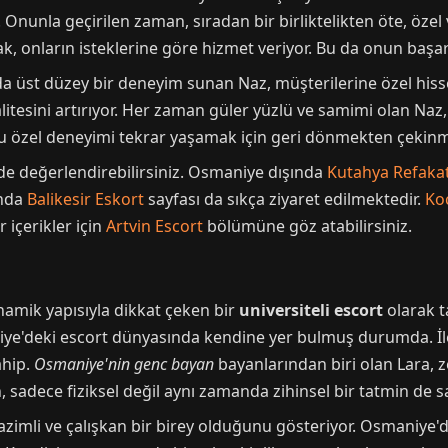
Onunla geçirilen zaman, sıradan bir birliktelikten öte, özel
k, onların isteklerine göre hizmet veriyor. Bu da onun başar
a üst düzey bir deneyim sunan Naz, müşterilerine özel hisset
litesini artırıyor. Her zaman güler yüzlü ve samimi olan Naz
, bu özel deneyimi tekrar yaşamak için geri dönmekten çekinm
de değerlendirebilirsiniz. Osmaniye dışında
Kutahya Refakat
ında
Balikesir Eskort
sayfası da sıkça ziyaret edilmektedir.
Ko
içerikler için
Artvin Escort
bölümüne göz atabilirsiniz.
amik yapısıyla dikkat çeken bir
universiteli escort
olarak t
'deki escort dünyasında kendine yer bulmuş durumda. İleri
ahip.
Osmaniye'nin genc bayan
bayanlarından biri olan Lara, z
 sadece fiziksel değil aynı zamanda zihinsel bir tatmin de sa
azimli ve çalışkan bir birey olduğunu gösteriyor. Osmaniye'