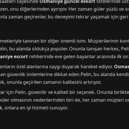
 saatleri sayesinde
Osmaniye guncel eskort
listelerinde üst
en, onu diğerlerinden ayırıyor. Her zaman güler yüzlü ve sı
nunla zaman geçirenler, bu deneyimi tekrar yaşamak için ge
metleriyle tanınan bir diğer önemli isim. Müşterilerinin ko
in, bu alanda oldukça popüler. Onunla tanışan herkes, Pelin
niye escort
rehberinde eve gelen bayanlar arasında ilk sıra
 onların özel alanlarına saygı duyarak hareket ediyor.
Osmani
zaman güvenlik önlemlerine dikkat eden Pelin, bu alanda kendi
, onunla geçirilen zamanın kalitesini artırıyor.
r için Pelin, güvenilir ve kaliteli bir seçenek. Onunla birlik
opüler olmasının nedenlerinden biri de, her zaman müşteri od
ak, onlara en iyi hizmeti sunuyor.