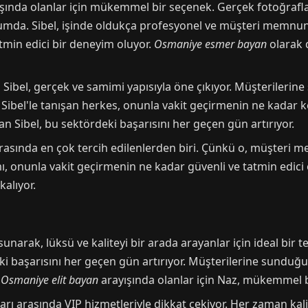
şında olanlar için mükemmel bir seçenek. Gerçek fotoğrafla
umda. Sibel, işinde oldukça profesyonel ve müşteri memnun
tmin edici bir deneyim oluyor.
Osmaniye esmer bayan
olarak d
a Sibel, gerçek ve samimi yapısıyla öne çıkıyor. Müşterileri
. Sibel'le tanışan herkes, onunla vakit geçirmenin ne kadar 
n Sibel, bu sektördeki başarısını her geçen gün artırıyor.
rasında en çok tercih edilenlerden biri. Çünkü o, müşteri 
ı, onunla vakit geçirmenin ne kadar güvenli ve tatmin edici o
alıyor.
sunarak, lüksü ve kaliteyi bir arada arayanlar için ideal bir 
i başarısını her geçen gün artırıyor. Müşterilerine sunduğ
.
Osmaniye elit bayan
arayışında olanlar için Naz, mükemmel bi
ları arasında VIP hizmetleriyle dikkat çekiyor. Her zaman kal