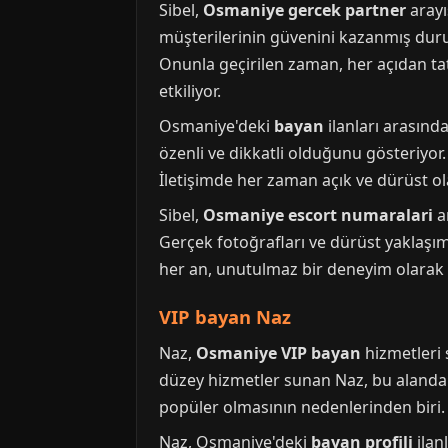
Sibel,
Osmaniye gercek partner
arayı
müşterilerinin güvenini kazanmış dur
Onunla geçirilen zaman, her açıdan ta
etkiliyor.
Osmaniye'deki
bayan
ilanları arasınd
özenli ve dikkatli olduğunu gösteriyor
İletişimde her zaman açık ve dürüst ola
Sibel,
Osmaniye escort numaralari
a
Gerçek fotoğrafları ve dürüst yaklaşım
her an, unutulmaz bir deneyim olarak k
VIP bayan Naz
Naz,
Osmaniye VIP bayan
hizmetleri 
düzey hizmetler sunan Naz, bu alandak
popüler olmasının nedenlerinden biri
Naz, Osmaniye'deki
bayan profili
ilan