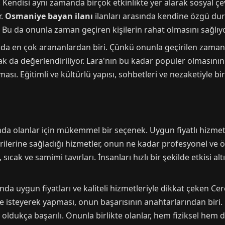
lir. Kendisi aynı zamanda birçok etkinlikte yer alarak sosyal 
r.
Osmaniye bayan ilanı
ilanları arasında kendine özgü dur
. Bu da onunla zaman geçiren kişilerin rahat olmasını sağlıyo
da en çok arananlardan biri. Çünkü onunla geçirilen zaman, sa
k da değerlendiriliyor. Lara'nın bu kadar popüler olmasını
ı. Eğitimli ve kültürlü yapısı, sohbetleri ve nezaketiyle bi
nda olanlar için mükemmel bir seçenek. Uygun fiyatlı hizme
lerine sağladığı hizmetler, onun ne kadar profesyonel ve ö
sıcak ve samimi tavırları. İnsanları hızlı bir şekilde etkisi al
sında uygun fiyatları ve kaliteli hizmetleriyle dikkat çeken
 ve isteyerek yapması, onun başarısının anahtarlarından biri.
oldukça başarılı. Onunla birlikte olanlar, hem fiziksel hem d